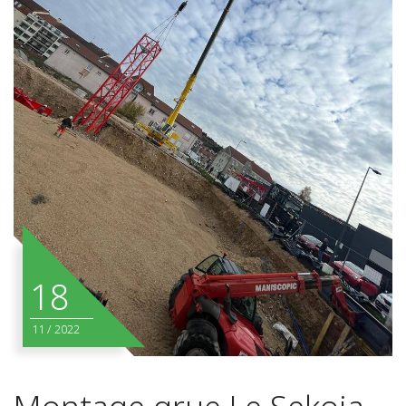
18
11
/
2022